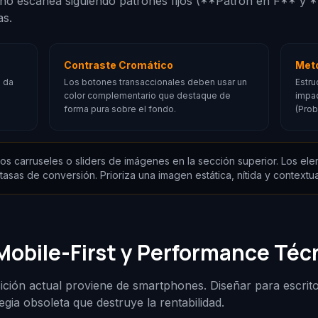
mano escanea siguiendo patrones fijos (**Patrón en F** y 
as.
Contraste Cromático
Meto
; da
Los botones transaccionales deben usar un
Estru
color complementario que destaque de
impac
forma pura sobre el fondo.
(Prob
los carruseles o sliders de imágenes en la sección superior. Los e
tasas de conversión. Prioriza una imagen estática, nítida y contextua
Mobile-First y Performance Téc
sición actual proviene de smartphones. Diseñar para escrit
gia obsoleta que destruye la rentabilidad.