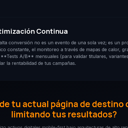
ptimización Continua
alta conversión no es un evento de una sola vez; es un pr
fico constante, el monitoreo a través de mapas de calor, gr
de **Tests A/B** mensuales (para validar titulares, variant
ar la rentabilidad de tus campañas.
de tu actual página de destino 
limitando tus resultados?
izo activos digitales mobile-first bajo arquitecturas de alto re