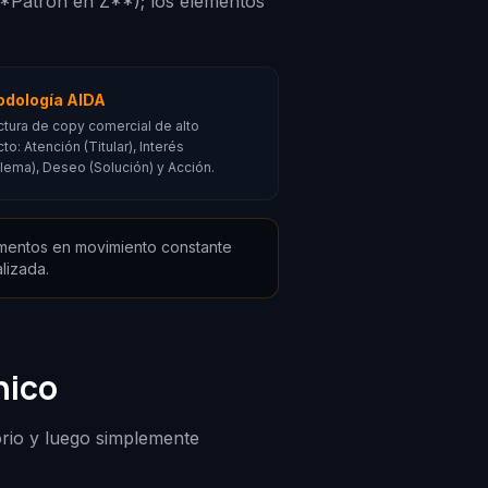
**Patrón en Z**); los elementos
dología AIDA
ctura de copy comercial de alto
to: Atención (Titular), Interés
lema), Deseo (Solución) y Acción.
lementos en movimiento constante
lizada.
nico
orio y luego simplemente