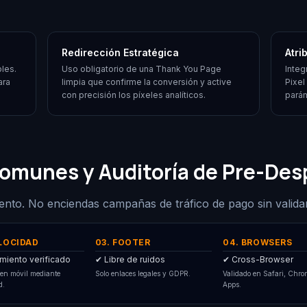
Redirección Estratégica
Atri
les.
Uso obligatorio de una Thank You Page
Integ
ara
limpia que confirme la conversión y active
Pixel
con precisión los píxeles analíticos.
pará
Comunes y Auditoría de Pre-Des
miento. No enciendas campañas de tráfico de pago sin valida
ELOCIDAD
03. FOOTER
04. BROWSERS
miento verificado
✔ Libre de ruidos
✔ Cross-Browser
en móvil mediante
Solo enlaces legales y GDPR.
Validado en Safari, Chro
d.
Apps.