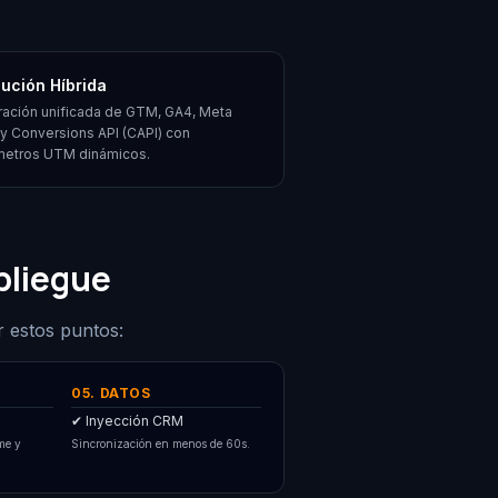
bución Híbrida
ración unificada de GTM, GA4, Meta
 y Conversions API (CAPI) con
metros UTM dinámicos.
pliegue
r estos puntos:
05. DATOS
✔ Inyección CRM
me y
Sincronización en menos de 60s.