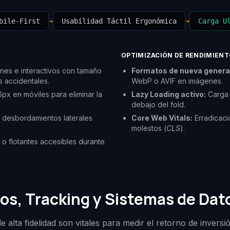
bile-First
➔
Usabilidad Táctil Ergonómica
➔
Carga U
OPTIMIZACIÓN DE RENDIMIENT
nes e interactivos con tamaño
Formatos de nueva genera
s accidentales.
WebP o AVIF en imágenes.
px en móviles para eliminar la
Lazy Loading activo:
Carga 
debajo del fold.
 desbordamientos laterales
Core Web Vitals:
Erradicaci
molestos (
CLS
).
o flotantes accesibles durante
os, Tracking y Sistemas de Dat
de alta fidelidad son vitales para medir el retorno de inversi