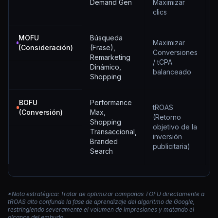
Demand Gen
Maximizar
R
clics
MOFU
Búsqueda
M
Maximizar
(Consideración)
(Frase),
C
Conversiones
Remarketing
R
/ tCPA
Dinámico,
E
balanceado
Shopping
T
BOFU
Performance
tROAS
S
(Conversión)
Max,
(Retorno
C
Shopping
objetivo de la
R
Transaccional,
inversión
R
Branded
publicitaria)
N
Search
*Nota estratégica: Tratar de optimizar campañas TOFU directamente a
tROAS alto confunde la fase de aprendizaje del algoritmo de Google,
restringiendo severamente el volumen de impresiones y matando el
alcance del embudo.