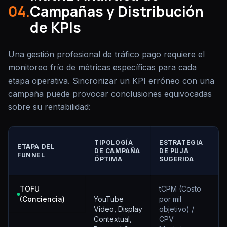
04.
Campañas y Distribución
de KPIs
Una gestión profesional de tráfico pago requiere el
monitoreo frío de métricas específicas para cada
etapa operativa. Sincronizar un KPI erróneo con una
campaña puede provocar conclusiones equivocadas
sobre su rentabilidad:
TIPOLOGÍA
ESTRATEGIA
ETAPA DEL
DE CAMPAÑA
DE PUJA
FUNNEL
P
ÓPTIMA
SUGERIDA
(
TOFU
tCPM (Costo
I
(Conciencia)
YouTube
por mil
S
Video, Display
objetivo) /
C
Contextual,
CPV
T