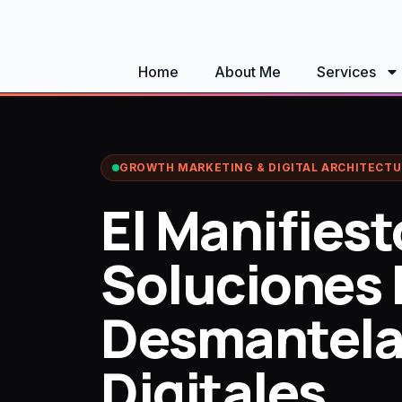
Home
About Me
Services
GROWTH MARKETING & DIGITAL ARCHITECTU
El Manifies
Soluciones 
Desmantelar
Digitales