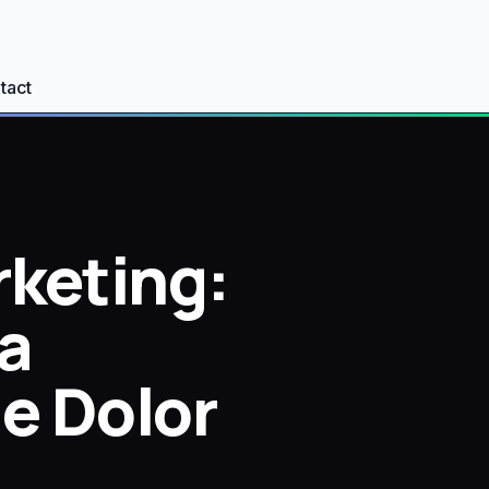
tact
rketing:
a
e Dolor