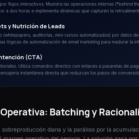
 por flujos interactivos. Muestra las operaciones internas (*behind
ior a dos horas e implementa dinámicas que capturen la retroaliment
ts y Nutrición de Leads
o (whitepapers, auditorías, mini-cursos automatizados) por datos de 
ias lógicas de automatización de email marketing para madurar la i
Intención (CTA)
itoriales. Utiliza comandos directos con enlaces a pasarelas de pa
mensajería instantánea directa que reduzcan los pasos de conversió
a Operativa: Batching y Raciona
 sobreproducción diaria y la parálisis por la acumula
l margen operativo del negocio. La solución pasa por