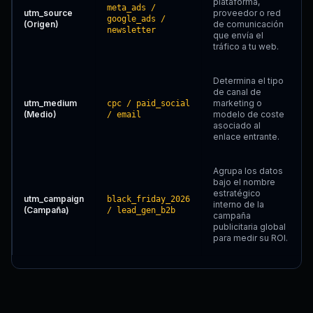
plataforma,
meta_ads /
utm_source
proveedor o red
google_ads /
(Origen)
de comunicación
newsletter
que envía el
tráfico a tu web.
Determina el tipo
de canal de
utm_medium
marketing o
cpc / paid_social
(Medio)
modelo de coste
/ email
asociado al
enlace entrante.
Agrupa los datos
bajo el nombre
estratégico
utm_campaign
black_friday_2026
interno de la
(Campaña)
/ lead_gen_b2b
campaña
publicitaria global
para medir su ROI.