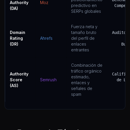
Authority
Moz
predictivo en
Compet
(DA)
SERPs globales
Fuerza neta y
Domain
tamaño bruto
Auditor
Rating
Ahrefs
del perfil de
(DR)
enlaces
Bui
entrantes
Combinación de
tráfico orgánico
Authority
Calific
estimado,
Score
Semrush
de Le
enlaces y
(AS)
señales de
spam