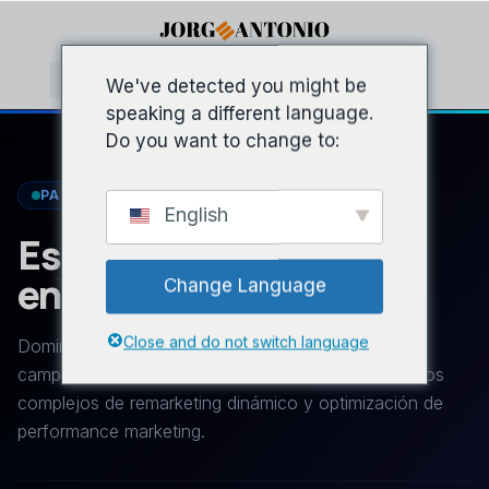
We've detected you might be
speaking a different language.
Do you want to change to:
PAID MEDIA & PAID SOCIAL FRAMEWORK
English
Estrategias Avanzadas
en Meta Ads Manager
Change Language
Close and do not switch language
Domina la plataforma líder para el despliegue de
campañas de generación de leads masivas, embudos
complejos de remarketing dinámico y optimización de
performance marketing.