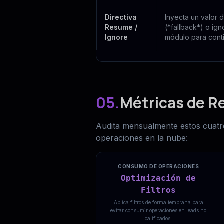
Directiva
Inyecta un valor 
Resume /
(*fallback*) o ig
Ignore
módulo para contin
05.
Métricas de Re
Audita mensualmente estos cuatro 
operaciones en la nube:
CONSUMO DE OPERACIONES
Optimización de
Filtros
Aplica filtros de forma temprana para
evitar consumir operaciones en leads no
calificados.