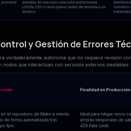
a procesar
aisladas en una sola colección estructurada
telefónico
(JSON, CSV o texto plano) antes de enviarla a su
formatos 
destino.
matemátic
ontrol y Gestión de Errores Té
ura verdaderamente autónoma que no requiera revisión cons
en nodos que interactúan con servicios externos inestables:
cción
Finalidad en Producción
 en el repositorio de Make e intenta
Ideal para mitigar micro-c
do de forma automatizada tras
errores temporales de sat
po fijos.
429 Rate Limit).