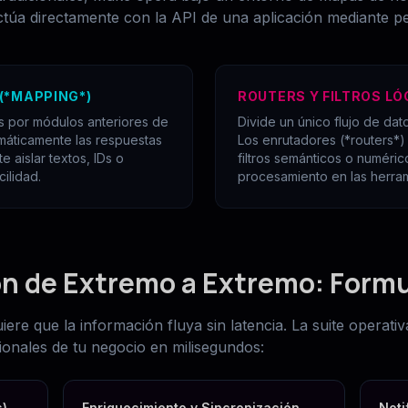
túa directamente con la API de una aplicación mediante p
(*MAPPING*)
ROUTERS Y FILTROS L
das por módulos anteriores de
Divide un único flujo de dat
máticamente las respuestas
Los enrutadores (*routers*
e aislar textos, IDs o
filtros semánticos o numéric
ilidad.
procesamiento en las herram
n de Extremo a Extremo: Formu
uiere que la información fluya sin latencia. La suite operati
cionales de tu negocio en milisegundos:
s)
Enriquecimiento y Sincronización
Noti