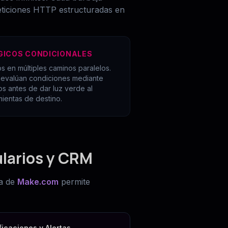
eticiones HTTP estructuradas en
ÓGICOS CONDICIONALES
os en múltiples caminos paralelos.
) evalúan condiciones mediante
os antes de dar luz verde al
ientas de destino.
larios y CRM
va de
Make.com
permite
ficaciones y Alertas