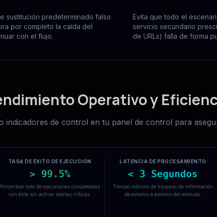
de sustitución predeterminado falso
Evita que todo el escenar
nora por completo la caída del
servicio secundario presci
uar con el flujo.
de URLs) falla de forma pu
ndimiento Operativo y Eficienc
indicadores de control en tu panel de control para asegura
TASA DE ÉXITO DE EJECUCIÓN
LATENCIA DE PROCESAMIENTO
> 99.5%
< 3 Segundos
Porcentaje neto de ejecuciones completadas
Tiempo máximo de traspaso de información
con éxito sin activar alertas críticas.
de extremo a extremo del embudo.