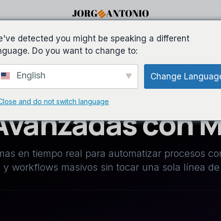
've detected you might be speaking a different
Casos De Éxito
Blog
Recursos
Contac
nguage. Do you want to change to:
English
Change Languag
Close and do not switch language
 Avanzadas con 
mas en tiempo real para automatizar procesos co
M y workflows masivos sin tocar una sola línea de