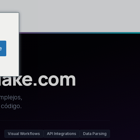
to
e
Make.com
mplejos,
 código.
Visual Workflows
API Integrations
Data Parsing