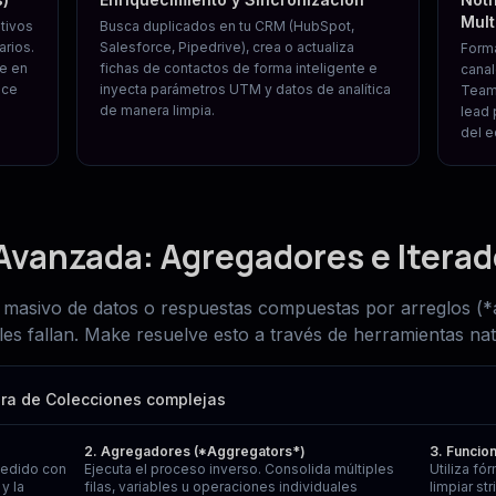
Mult
tivos
Busca duplicados en tu CRM (HubSpot,
arios.
Salesforce, Pipedrive), crea o actualiza
Form
te en
fichas de contactos de forma inteligente e
canal
ace
inyecta parámetros UTM y datos de analítica
Teams
de manera limpia.
lead 
del e
Avanzada: Agregadores e Iterad
asivo de datos o respuestas compuestas por arreglos (*ar
les fallan. Make resuelve esto a través de herramientas nat
ura de Colecciones complejas
2. Agregadores (*Aggregators*)
3. Funcio
pedido con
Ejecuta el proceso inverso. Consolida múltiples
Utiliza fó
y la
filas, variables u operaciones individuales
limpiar st