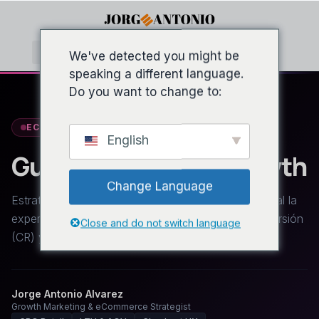
We've detected you might be
speaking a different language.
Do you want to change to:
ECOMMERCE OPTIMIZATION & SCALE
English
Guía eCommerce Growth
Change Language
Estrategias avanzadas para mejorar de forma radical la
experiencia de compra, maximizar la tasa de conversión
Close and do not switch language
(CR) y acelerar la escalabilidad de tiendas online.
Jorge Antonio Alvarez
Growth Marketing & eCommerce Strategist