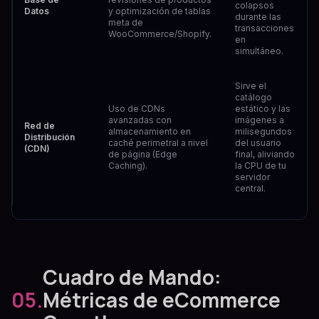
colapsos
Datos
y optimización de tablas
durante las
meta de
transacciones
WooCommerce/Shopify.
en
simultáneo.
Sirve el
catálogo
Uso de CDNs
estático y las
avanzadas con
imágenes a
Red de
almacenamiento en
milisegundos
Distribución
caché perimetral a nivel
del usuario
(CDN)
de página (Edge
final, aliviando
Caching).
la CPU de tu
servidor
central.
Cuadro de Mando:
05.
Métricas de eCommerce