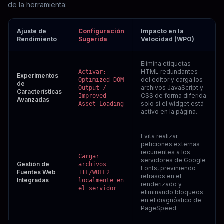
de la herramienta:
Ajuste de
Configuración
Impacto en la
Rendimiento
Sugerida
Velocidad (WPO)
Elimina etiquetas
HTML redundantes
Activar:
Experimentos
del editor y carga los
Optimized DOM
de
archivos JavaScript y
Output /
Características
CSS de forma diferida
Improved
Avanzadas
solo si el widget está
Asset Loading
activo en la página.
Evita realizar
peticiones externas
recurrentes a los
Cargar
servidores de Google
Gestión de
archivos
Fonts, previniendo
Fuentes Web
TTF/WOFF2
retrasos en el
Integradas
localmente en
renderizado y
el servidor
eliminando bloqueos
en el diagnóstico de
PageSpeed.