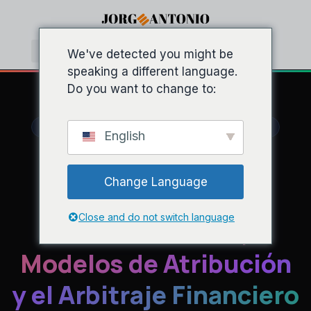
We've detected you might be
speaking a different language.
Do you want to change to:
PERFORMANCE MARKETING & MACRO STRATEGY
English
Estrategias de
Change Language
Marketing Digital:
Close and do not switch language
Métricas Clave,
Modelos de Atribución
y el Arbitraje Financiero