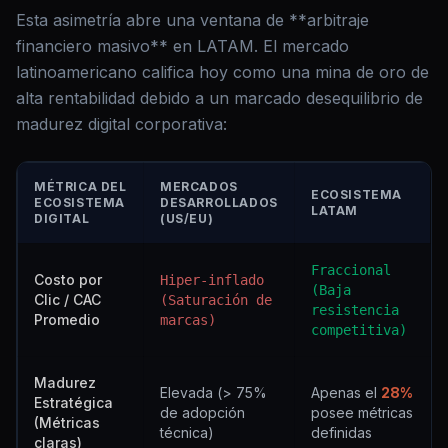
Esta asimetría abre una ventana de **arbitraje
financiero masivo** en LATAM. El mercado
latinoamericano califica hoy como una mina de oro de
alta rentabilidad debido a un marcado desequilibrio de
madurez digital corporativa:
MÉTRICA DEL
MERCADOS
ECOSISTEMA
ECOSISTEMA
DESARROLLADOS
LATAM
DIGITAL
(US/EU)
Fraccional
Costo por
Hiper-inflado
(Baja
Clic / CAC
(Saturación de
resistencia
Promedio
marcas)
competitiva)
Madurez
Elevada (> 75%
Apenas el
28%
Estratégica
de adopción
posee métricas
(Métricas
técnica)
definidas
claras)